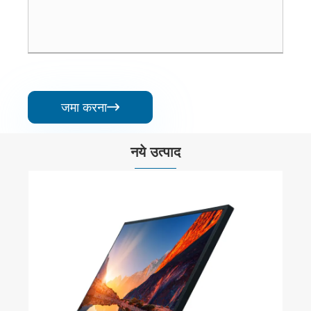
जमा करना

नये उत्पाद
18.5 इंच 1080पी पोर्टेबल मॉनिटर
और देखें >>