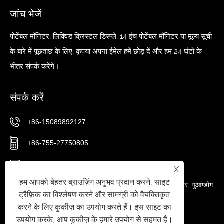
जांच भेजें
पोर्टेबल मॉनिटर, लिक्विड क्रिस्टल डिस्प्ले, 14 इंच पोर्टेबल मॉनिटर या मूल्य सूची
के बारे में पूछताछ के लिए, कृपया अपना ईमेल हमें छोड़ दें और हम 24 घंटों के
भीतर संपर्क करेंगे।
संपर्क करें
+86-15089892127
+86-755-27750805
sxl@szsxkjkg.com
X
हम आपको बेहतर ब्राउज़िंग अनुभव प्रदान करने, साइट
नंबर 56 गुशू 1 रोड, ज़िक्सियांग स्ट्रीट, बाओन जिला, शेन्ज़ेन शहर, गुआंग्डोंग
ट्रैफ़िक का विश्लेषण करने और सामग्री को वैयक्तिकृत
प्रांत, चीन
करने के लिए कुकीज़ का उपयोग करते हैं। इस साइट का
उपयोग करके, आप कुकीज़ के हमारे उपयोग से सहमत हैं।