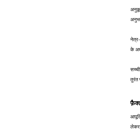
अनुकू
अनुभव
नेत्र
के अ
सच्ची
तुरंत
फ़ैक
आपूर्
लेकर 