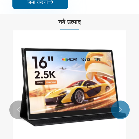
जमा करना

नये उत्पाद

